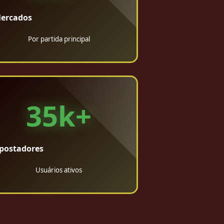
ercados
Por partida principal
35k+
postadores
Usuários ativos