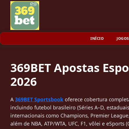
INÍCIO
JOGOS
369BET Apostas Espo
2026
A
369BET Sportsbook
oferece cobertura completa
incluindo futebol brasileiro (Séries A–D, estaduais
internacionais como Champions, Premier League,
além de NBA, ATP/WTA, UFC, F1, vôlei e eSports (