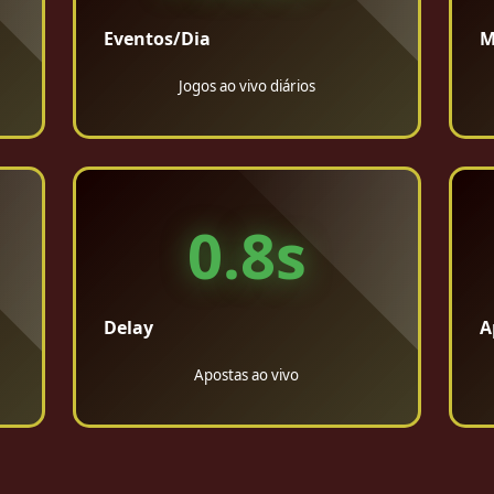
Eventos/Dia
M
Jogos ao vivo diários
0.8s
Delay
A
Apostas ao vivo