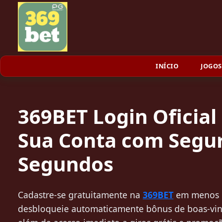
INÍCIO
JOGOS
369BET Login Oficial
Sua Conta com Segu
Segundos
Cadastre-se gratuitamente na
369BET
em menos d
desbloqueie automaticamente bônus de boas-vind