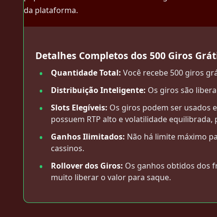
da plataforma.
Detalhes Completos dos 500 Giros Grát
Quantidade Total:
Você recebe 500 giros grát
Distribuição Inteligente:
Os giros são liber
Slots Elegíveis:
Os giros podem ser usados e
possuem RTP alto e volatilidade equilibrada, 
Ganhos Ilimitados:
Não há limite máximo pa
cassinos.
Rollover dos Giros:
Os ganhos obtidos dos fre
muito liberar o valor para saque.