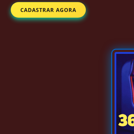
CADASTRAR AGORA