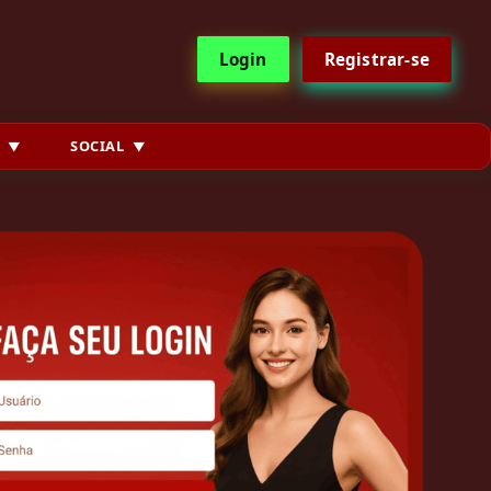
Login
Registrar-se
SOCIAL