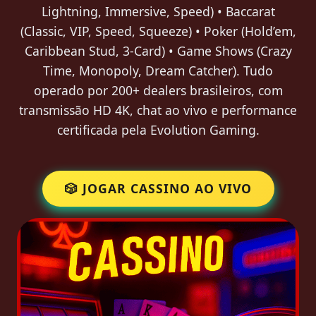
Lightning, Immersive, Speed) • Baccarat
(Classic, VIP, Speed, Squeeze) • Poker (Hold’em,
Caribbean Stud, 3-Card) • Game Shows (Crazy
Time, Monopoly, Dream Catcher). Tudo
operado por 200+ dealers brasileiros, com
transmissão HD 4K, chat ao vivo e performance
certificada pela Evolution Gaming.
🎲 JOGAR CASSINO AO VIVO