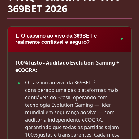
369BET 2026
1. O cassino ao vivo da 369BET é
realmente confiável e seguro?
100% Justo - Auditado Evolution Gaming +
eCOGRA:
O cassino ao vivo da 369BET é
considerado uma das plataformas mais
confiáveis ​​do Brasil, operando com
tecnologia Evolution Gaming — líder
mundial em segurança ao vivo — com
auditoria independente eCOGRA,
garantindo que todas as partidas sejam
100% justas e transparentes. Cada mesa