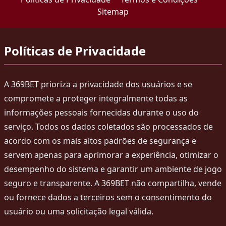
profissionais ou aqueles que querem
garantindo um RTP público e
um sistema de compressão de vídeo
Sitemap
inglês.
experimentar a classe. No grupo de jogos
absolutamente preciso, ajudando os
otimizado que reduz o atraso, preserva a
de cassino ao vivo, os limites também são
jogadores a fazerem as escolhas mais
qualidade e garante resultados em
muito acessíveis: Crazy Time (R$ 1–5.000),
inteligentes e lucrativas.
tempo real. Seja jogando em Android ou
Políticas de Privacidade
Lightning Roulette (R$ 2–10.000) e
💡 Estratégia:
iPhone, a velocidade de resposta, a
Blackjack = melhor matemática
Monopoly Live (R$ 1–2.000). Graças a esse
MAS requer estudo estratégia básica.
estabilidade e a qualidade de streaming
sistema diversificado, cada jogador pode
Baccarat = mais fácil iniciantes, apenas
estão sempre entre as melhores do
A 369BET prioriza a privacidade dos usuários e se
escolher a mesa ideal para seu
escolha Banker sempre!
mercado. Isso torna o 369BET a escolha
compromete a proteger integralmente todas as
orçamento e estilo.
ideal para jogadores que gostam de jogar
informações pessoais fornecidas durante o uso do
🎰 Game Shows limites:
Crazy Time R$ 1-
a qualquer hora e em qualquer lugar,
serviço. Todos os dados coletados são processados ​​de
5.000 | Lightning Roulette R$ 2-10.000 |
usando apenas o smartphone.
acordo com os mais altos padrões de segurança e
Monopoly R$ 1-2.000
💡 Economia dados:
Selecione "Qualidade
servem apenas para aprimorar a experiência, otimizar o
Média" + desative múltiplas câmeras =
desempenho do sistema e garantir um ambiente de jogo
consome 50% menos dados mantém
seguro e transparente. A 369BET não compartilha, vende
jogabilidade!
ou fornece dados a terceiros sem o consentimento do
usuário ou uma solicitação legal válida.