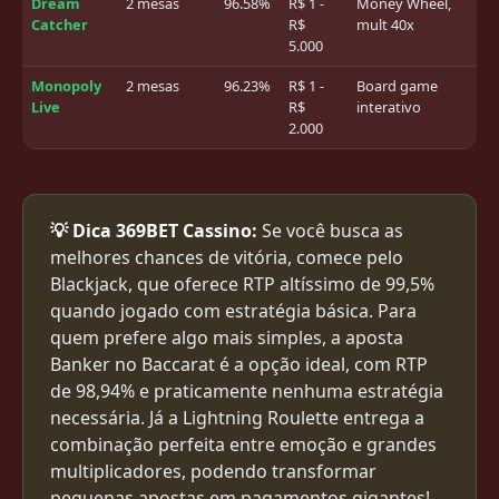
Dream
2 mesas
96.58%
R$ 1 -
Money Wheel,
Catcher
R$
mult 40x
5.000
Monopoly
2 mesas
96.23%
R$ 1 -
Board game
Live
R$
interativo
2.000
💡 Dica 369BET Cassino:
Se você busca as
melhores chances de vitória, comece pelo
Blackjack, que oferece RTP altíssimo de 99,5%
quando jogado com estratégia básica. Para
quem prefere algo mais simples, a aposta
Banker no Baccarat é a opção ideal, com RTP
de 98,94% e praticamente nenhuma estratégia
necessária. Já a Lightning Roulette entrega a
combinação perfeita entre emoção e grandes
multiplicadores, podendo transformar
pequenas apostas em pagamentos gigantes!