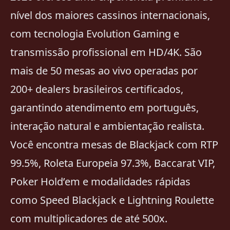
nível dos maiores cassinos internacionais,
com tecnologia Evolution Gaming e
transmissão profissional em HD/4K. São
mais de 50 mesas ao vivo operadas por
200+ dealers brasileiros certificados,
garantindo atendimento em português,
interação natural e ambientação realista.
Você encontra mesas de Blackjack com RTP
99.5%, Roleta Europeia 97.3%, Baccarat VIP,
Poker Hold’em e modalidades rápidas
como Speed Blackjack e Lightning Roulette
com multiplicadores de até 500x.