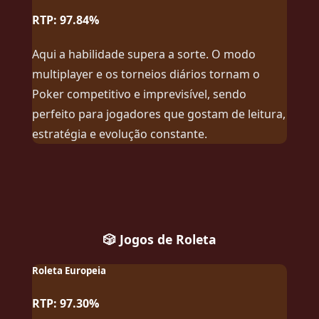
RTP: 97.84%
Aqui a habilidade supera a sorte. O modo
multiplayer e os torneios diários tornam o
Poker competitivo e imprevisível, sendo
perfeito para jogadores que gostam de leitura,
estratégia e evolução constante.
🎲 Jogos de Roleta
Roleta Europeia
RTP: 97.30%