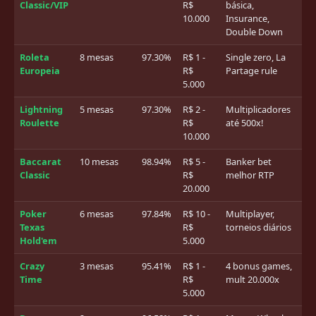
Classic/VIP
R$
básica,
10.000
Insurance,
Double Down
Roleta
8 mesas
97.30%
R$ 1 -
Single zero, La
Europeia
R$
Partage rule
5.000
Lightning
5 mesas
97.30%
R$ 2 -
Multiplicadores
Roulette
R$
até 500x!
10.000
Baccarat
10 mesas
98.94%
R$ 5 -
Banker bet
Classic
R$
melhor RTP
20.000
Poker
6 mesas
97.84%
R$ 10 -
Multiplayer,
Texas
R$
torneios diários
Hold'em
5.000
Crazy
3 mesas
95.41%
R$ 1 -
4 bonus games,
Time
R$
mult 20.000x
5.000