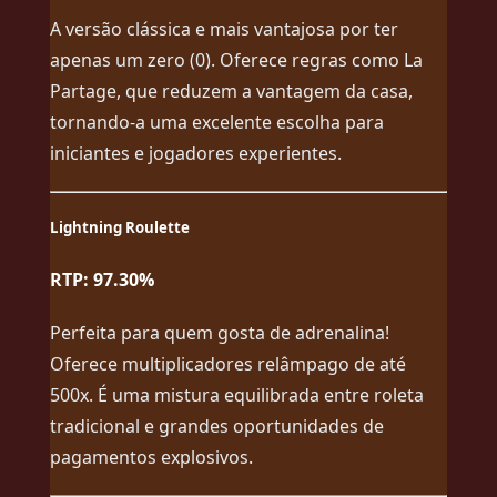
A versão clássica e mais vantajosa por ter
apenas um zero (0). Oferece regras como La
Partage, que reduzem a vantagem da casa,
tornando-a uma excelente escolha para
iniciantes e jogadores experientes.
Lightning Roulette
RTP: 97.30%
Perfeita para quem gosta de adrenalina!
Oferece multiplicadores relâmpago de até
500x. É uma mistura equilibrada entre roleta
tradicional e grandes oportunidades de
pagamentos explosivos.