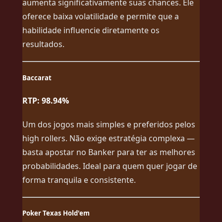
aumenta significativamente suas chances. Ele
oferece baixa volatilidade e permite que a
habilidade influencie diretamente os
resultados.
Baccarat
RTP: 98.94%
Um dos jogos mais simples e preferidos pelos
high rollers. Não exige estratégia complexa —
basta apostar no Banker para ter as melhores
probabilidades. Ideal para quem quer jogar de
forma tranquila e consistente.
Poker Texas Hold'em