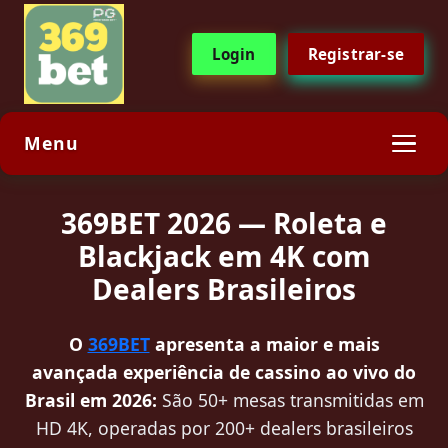
Login
Registrar-se
Menu
369BET 2026 — Roleta e
Blackjack em 4K com
Dealers Brasileiros
O
369BET
apresenta a maior e mais
avançada experiência de cassino ao vivo do
Brasil em 2026:
São 50+ mesas transmitidas em
HD 4K, operadas por 200+ dealers brasileiros