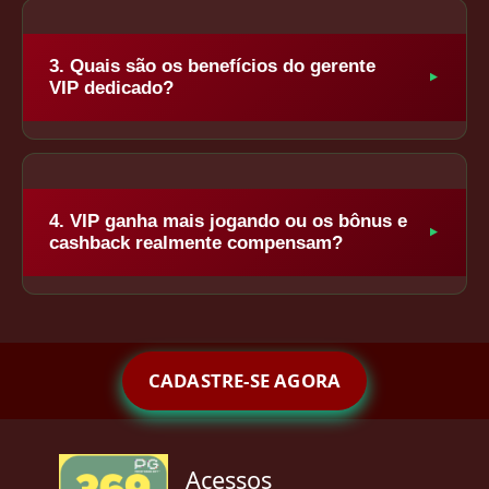
Sim, é possível perder o nível VIP, mas o
programa possui uma proteção de três meses
3. Quais são os benefícios do gerente
que impede rebaixamentos imediatos. O
VIP dedicado?
sistema recalcula automaticamente o status
com base nas apostas dos últimos 30 dias e, se
o jogador ficar abaixo do volume necessário, o
O gerente VIP dedicado — disponível a partir
primeiro mês é considerado um período de
do nível Ouro — oferece um atendimento
4. VIP ganha mais jogando ou os bônus e
graça onde o nível é mantido. Se no segundo
personalizado que transforma a experiência
cashback realmente compensam?
mês o volume continuar baixo, o status ainda
do jogador. Ele mantém contato direto via
permanece. Somente no terceiro mês o
WhatsApp ou Telegram e responde
sistema envia um aviso informando que, caso
geralmente em menos de cinco minutos,
Apesar de ser impossível garantir ganhos, o
a atividade não aumente, poderá ocorrer um
pronto para resolver qualquer problema com
programa VIP 369BET reduz significativamente
CADASTRE-SE AGORA
rebaixamento. No quarto mês consecutivo
agilidade muito superior ao suporte
perdas e oferece vantagem real graças ao
abaixo do requisito, o jogador desce apenas
tradicional. Esse gerente facilita liberações de
cashback, bônus personalizados e giros grátis.
um nível, nunca mais de um de uma vez. Por
saques urgentes, aprova limites maiores de
Um membro Ouro que aposta R$ 120.000 em
Acessos
exemplo: se você é Ouro (requer R$
depósito ou saque, agiliza verificações de
um mês e termina com uma perda de R$