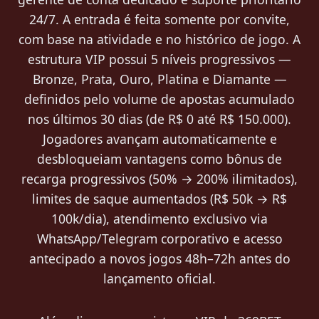
24/7. A entrada é feita somente por convite,
com base na atividade e no histórico de jogo. A
estrutura VIP possui 5 níveis progressivos —
Bronze, Prata, Ouro, Platina e Diamante —
definidos pelo volume de apostas acumulado
nos últimos 30 dias (de R$ 0 até R$ 150.000).
Jogadores avançam automaticamente e
desbloqueiam vantagens como bônus de
recarga progressivos (50% → 200% ilimitados),
limites de saque aumentados (R$ 50k → R$
100k/dia), atendimento exclusivo via
WhatsApp/Telegram corporativo e acesso
antecipado a novos jogos 48h–72h antes do
lançamento oficial.