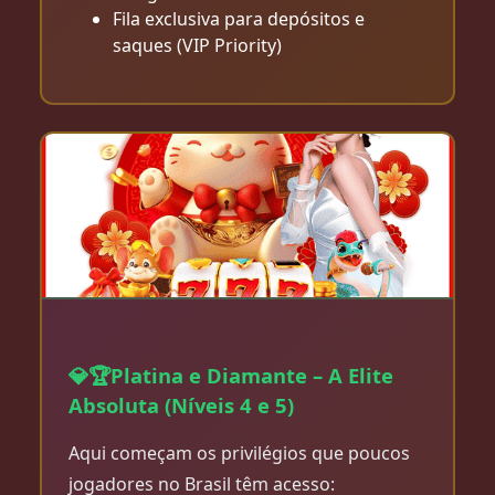
Fila exclusiva para depósitos e
saques (VIP Priority)
💎🏆Platina e Diamante – A Elite
Absoluta (Níveis 4 e 5)
Aqui começam os privilégios que poucos
jogadores no Brasil têm acesso: