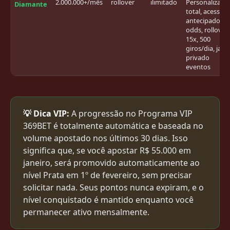
2.000.000+/mês
rollover
ilimitado
Personalizado
Diamante
total, acesso
antecipado
odds, rollover
15x, 500
giros/dia, jato
privado
eventos
💡 Dica VIP:
A progressão no Programa VIP
369BET é totalmente automática e baseada no
volume apostado nos últimos 30 dias. Isso
significa que, se você apostar R$ 55.000 em
janeiro, será promovido automaticamente ao
nível Prata em 1º de fevereiro, sem precisar
solicitar nada. Seus pontos nunca expiram, e o
nível conquistado é mantido enquanto você
permanecer ativo mensalmente.