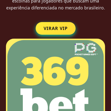
escolhas para jogadores que buscam uma
experiência diferenciada no mercado brasileiro.
VIRAR VIP