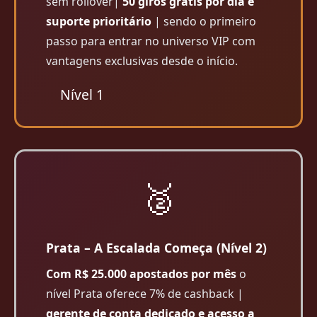
sem rollover|
50 giros grátis por dia e
suporte prioritário
| sendo o primeiro
passo para entrar no universo VIP com
vantagens exclusivas desde o início.
Nível 1
🥈
Prata – A Escalada Começa (Nível 2)
Com R$ 25.000 apostados por mês
o
nível Prata oferece 7% de cashback |
gerente de conta dedicado e acesso a