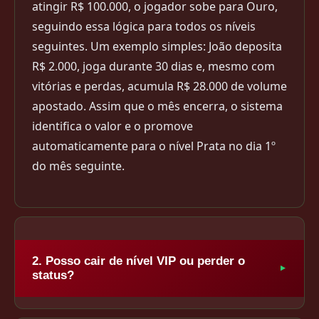
atingir R$ 100.000, o jogador sobe para Ouro,
seguindo essa lógica para todos os níveis
seguintes. Um exemplo simples: João deposita
R$ 2.000, joga durante 30 dias e, mesmo com
vitórias e perdas, acumula R$ 28.000 de volume
apostado. Assim que o mês encerra, o sistema
identifica o valor e o promove
automaticamente para o nível Prata no dia 1º
do mês seguinte.
2. Posso cair de nível VIP ou perder o
status?