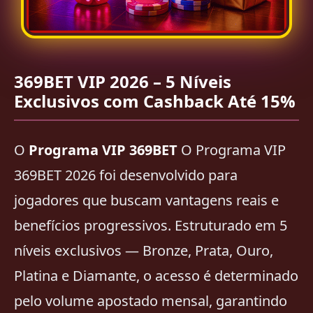
369BET VIP 2026 – 5 Níveis
Exclusivos com Cashback Até 15%
O
Programa VIP 369BET
O Programa VIP
369BET 2026 foi desenvolvido para
jogadores que buscam vantagens reais e
benefícios progressivos. Estruturado em 5
níveis exclusivos — Bronze, Prata, Ouro,
Platina e Diamante, o acesso é determinado
pelo volume apostado mensal, garantindo