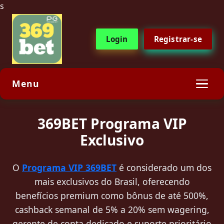
s
Login
Registrar-se
Menu
369BET Programa VIP
Exclusivo
O
Programa VIP 369BET
é considerado um dos
mais exclusivos do Brasil, oferecendo
benefícios premium como bônus de até 500%,
cashback semanal de 5% a 20% sem wagering,
gerente de conta dedicado e suporte prioritário