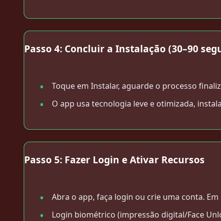
Passo 4: Concluir a Instalação (30–90 se
Toque em Instalar, aguarde o processo finaliz
O app usa tecnologia leve e otimizada, inst
Passo 5: Fazer Login e Ativar Recursos
Abra o app, faça login ou crie uma conta. Em 
Login biométrico (impressão digital/Face Unl