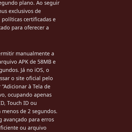
segundo plano. Ao seguir
nus exclusivos de
políticas certificadas e
ado para oferecer a
.
ermitir manualmente a
 arquivo APK de 58MB e
gundos. Já no iOS, o
ar o site oficial pelo
 “Adicionar à Tela de
tivo, ocupando apenas
ID, Touch ID ou
em menos de 2 segundos.
g avançado para erros
ficiente ou arquivo