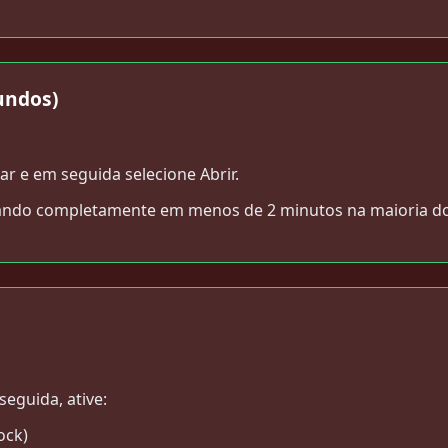
gundos)
ar e em seguida selecione Abrir.
alando completamente em menos de 2 minutos na maioria dos
seguida, ative:
ock)